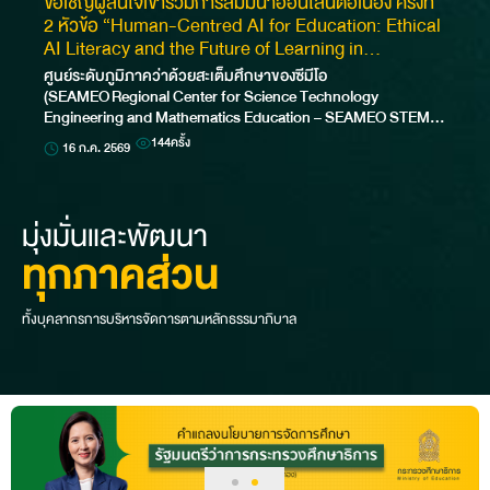
ขอเชิญผู้สนใจเข้าร่วมการสัมมนาออนไลน์ต่อเนื่อง ครั้งที่
2 หัวข้อ “Human-Centred AI for Education: Ethical
AI Literacy and the Future of Learning in
Southeast Asia.” Part 2: Ethical AI Literacy and
ศูนย์ระดับภูมิภาคว่าด้วยสะเต็มศึกษาของซีมีโอ
Responsible AI Education
(SEAMEO Regional Center for Science Technology
Engineering and Mathematics Education – SEAMEO STEM-
ED) หรือศูนย์ซีมีโอสะเต็มเอ็ด ร่วมกับ MIT Media Lab ขอเชิญผู้สน
144
ครั้ง
16 ก.ค. 2569
ใจเข้าร…
มุ่งมั่นและพัฒนา
ทุกภาคส่วน
ทั้งบุคลากรการบริหารจัดการตามหลักธรรมาภิบาล