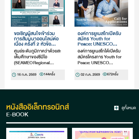
ขอเชิญผู้สนใจเข้าร่วม
องค์การยูเนสโกเปิดรับ
การสัมมนาออนไลน์ต่อ
สมัคร Youth for
เนื่อง ครั้งที่ 2 หัวข้อ
Peace: UNESCO
“Human-Centred AI
Intercultural
ศูนย์ระดับภูมิภาคว่าด้วยสะ
องค์การยูเนสโกได้เปิดรับ
for Education: Ethical
Leadership
เต็มศึกษาของซีมีโอ
สมัครโครงการ Youth for
AI Literacy and the
Programme
(SEAMEO Regional
Peace: UNESCO
Future of Learning in
Center for Science
Intercultural Leadership
Southeast Asia.” Part
Technology Engineering
Programme ซึ่งมี
144
ครั้ง
672
ครั้ง
2: Ethical AI Literacy
16 ก.ค. 2569
02 ก.ค. 2569
and Responsible AI
and Mathematics
วัตถุประสงค์เพื่อพัฒนา
Education
Education – SEAMEO
ผู้นำรุ่นใหม่ซึ่งขับเคลื่อน
STEM-ED) หรือศูนย์ซีมีโอ
การสร้างความสมานฉันท์
สะเต็มเอ็ด ร่วมกับ MIT
ในสังคม ความครอบคลุม
Media Lab ขอเชิญผู้สนใจ
และสันติภาพ ผ่านการเส
หนังสืออิเล็กทรอนิกส์
ดูทั้งหมด
เข้าร…
วนาระหว…
E-BOOK