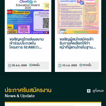
ขอเชิญครูไทยส่งผลงาน
ขอเชิญผู้สนใจสมัครเข้า
เข้าร่วมประกวดใน
รับการคัดเลือกให้ทำ
โครงการ SEAMEO
หน้าที่ผู้แทนไทยในฐานะผู้
SEN–Canva Creativity
เชี่ยวชาญด้านสิทธิสตรี
in Education Award
ในคณะกรรมาธิการ
2026
อาเซียนว่าด้วยการส่ง
เสริมและคุ้มครองสิทธิ
54
ครั้ง
151
ครั้ง
05 ส.ค. 2569
16 ก.ค. 2569
สตรีและสิทธิเด็ก
(ASEAN Commission
on the Promotion and
Protection of the
Rights of Women and
Children: ACWC)
ประกาศรับสมัครงาน
ดูทั้งหมด
News & Update