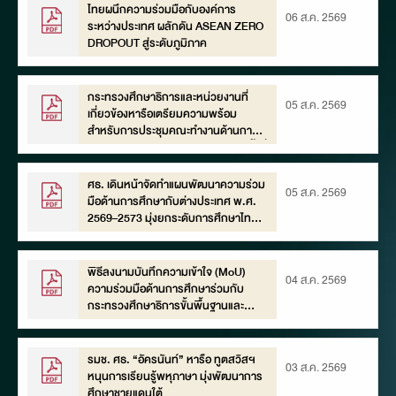
ไทยผนึกความร่วมมือกับองค์การ
06 ส.ค. 2569
ระหว่างประเทศ ผลักดัน ASEAN ZERO
DROPOUT สู่ระดับภูมิภาค
กระทรวงศึกษาธิการและหน่วยงานที่
05 ส.ค. 2569
เกี่ยวข้องหารือเตรียมความพร้อม
สำหรับการประชุมคณะทำงานด้านการ
พัฒนาทรัพยากรมนุษย์ของเอเปค ครั้งที่
51 (51st HRDWG)
ศธ. เดินหน้าจัดทำแผนพัฒนาความร่วม
05 ส.ค. 2569
มือด้านการศึกษากับต่างประเทศ พ.ศ.
2569–2573 มุ่งยกระดับการศึกษาไทยสู่
มาตรฐานสากล พร้อมรับยุค AI และการ
เรียนรู้ตลอดชีวิต
พิธีลงนามบันทึกความเข้าใจ (MoU)
04 ส.ค. 2569
ความร่วมมือด้านการศึกษาร่วมกับ
กระทรวงศึกษาธิการขั้นพื้นฐานและ
มัธยมศึกษาอินโดนีเซีย ณ ทำเนียบ
ประธานาธิบดีอินโดนีเซีย
รมช. ศธ. “อัครนันท์” หารือ ทูตสวิสฯ
03 ส.ค. 2569
หนุนการเรียนรู้พหุภาษา มุ่งพัฒนาการ
ศึกษาชายแดนใต้