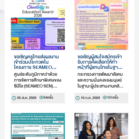
ขอเชิญครูไทยส่งผลงาน
ขอเชิญผู้สนใจสมัครเข้า
เข้าร่วมประกวดใน
รับการคัดเลือกให้ทำ
โครงการ SEAMEO
หน้าที่ผู้แทนไทยในฐานะ
SEN–Canva Creativity
ผู้เชี่ยวชาญด้านสิทธิสตรี
ศูนย์ระดับภูมิภาคว่าด้วย
กระทรวงการพัฒนาสังคม
in Education Award
ในคณะกรรมาธิการ
การจัดการศึกษาพิเศษของ
และความมั่นคงของมนุษย์
2026
อาเซียนว่าด้วยการส่ง
ซีมีโอ (SEAMEO SEN)
ในฐานะผู้ประสานงานหลัก
เสริมและคุ้มครองสิทธิ
ประเทศมาเลเซีย ร่วมกับ
ของไทย ในคณะ
สตรีและสิทธิเด็ก
บริษัท Canva จัดการ
กรรมาธิการอาเซียนว่า
54
ครั้ง
151
ครั้ง
05 ส.ค. 2569
(ASEAN Commission
16 ก.ค. 2569
ประกวดผลงานในโครงการ
on the Promotion and
ด้วยการส่งเสริมและ
Protection of the
“SEAMEO SEN-Canva
คุ้มครองสิทธิสตรีและสิทธิ
Rights of Women and
Creativity in Education
เด็ก ประกาศรับสมัคร
Children: ACWC)
Award 2026” ภายใต้หัวข้อ
บุคคลเพื่อคัดเลือกให้ทำ
“The Future of Creative
หน้าที่ผู้แทนไทยในฐานะผู้
L…
เชี่ยวชาญด้าน…