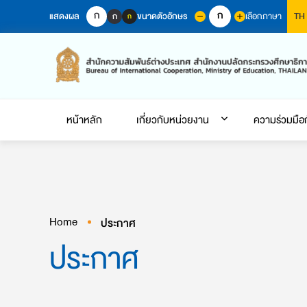
Skip
ก
ก
แสดงผล
ขนาดตัวอักษร
เลือกภาษา
ก
TH
ก
to
content
หน้าหลัก
เกี่ยวกับหน่วยงาน
ความร่วมมือ
Home
ประกาศ
ประกาศ