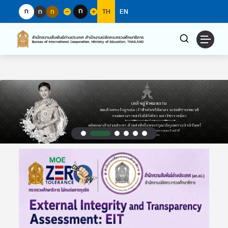
ก
ก
ก
ก
TH
EN