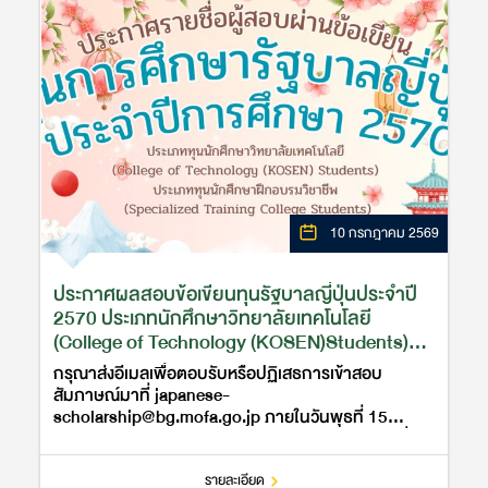
10 กรกฎาคม 2569
ประกาศผลสอบข้อเขียนทุนรัฐบาลญี่ปุ่นประจำปี
2570 ประเภทนักศึกษาวิทยาลัยเทคโนโลยี
(College of Technology (KOSEN)Students)
และประเภทนักศึกษาฝึกอบรมวิชาชีพ
กรุณาส่งอีเมลเพื่อตอบรับหรือปฏิเสธการเข้าสอบ
(Specialized Training College Students)
สัมภาษณ์มาที่ japanese-
scholarship@bg.mofa.go.jp ภายในวันพุธที่ 15
กรกฎาคม พ.ศ. 2569 ก่อนเวลา 12.00 น. โดยแจ้งชื่อ-
นามสกุลและรหัสผู้เข้าสอบมาในอีเมลด้วย กลุ่มความร่วม
มือทวิภาค…
รายละเอียด