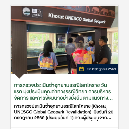
23 กรกฎาคม 2569
การตรวจประเมินซ้ำอุทยานธรณีโลกโคราช วัน
แรก มุ่งประเมินคุณค่าทางธรณีวิทยา การบริหาร
จัดการ และการพัฒนาอย่างยั่งยืนตามแนวทาง
UNESCO Global Geoparks
การตรวจประเมินซ้ำอุทยานธรณีโลกโคราช (Khorat
UNESCO Global Geopark Revalidation) เมื่อวันที่ 20
กรกฎาคม 2569 (ประเมินวันที่ 1) คณะผู้ประเมินจาก
เครือข่ายอุทยานธรณีโลกของยูเนสโกได้ลงพื้นที่ในอำเภอ