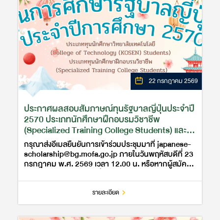
22 กรกฎาคม 2569
ประกาศผลสอบสัมภาษณ์ทุนรัฐบาลญี่ปุ่นประจำปี
2570 ประเภทนักศึกษาฝึกอบรมวิชาชีพ
(Specialized Training College Students) และ
ประเภทนักศึกษาวิทยาลัยเทคโนโลยี (College of
กรุณาส่งอีเมลยืนยันการเข้าร่วมประชุมมาที่ japanese-
Technology (KOSEN)Students)
scholarship@bg.mofa.go.jp ภายในวันพฤหัสบดีที่ 23
กรกฎาคม พ.ศ. 2569 เวลา 12.00 น. หรือหากผู้สมัคร
ท่านใดประสงค์จะสละสิทธิ์ กรุณาแจ้งมายัง ฝ่ายทุนการ
ศึกษา สำนักข่าวสารญี่ปุ…
รายละเอียด