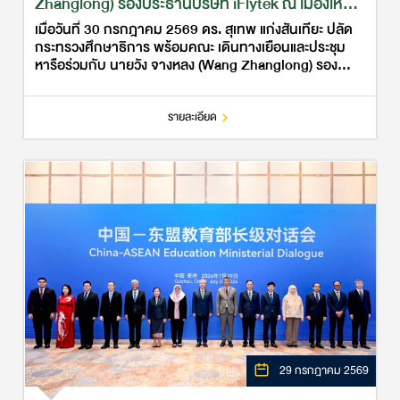
Zhanglong) รองประธานบริษัท iFlytek ณ เมืองเห
อเฟย์ สาธารณรัฐประชาชนจีน
เมื่อวันที่ 30 กรกฎาคม 2569 ดร. สุเทพ แก่งสันเทียะ ปลัด
กระทรวงศึกษาธิการ พร้อมคณะ เดินทางเยือนและประชุม
หารือร่วมกับ นายวัง จางหลง (Wang Zhanglong) รอง
ประธานบริษัท iFlytek ณ เมืองเหอเฟย์ สาธารณรัฐ
ประชาชนจีน เพื่อหารือเกี่…
รายละเอียด
29 กรกฎาคม 2569