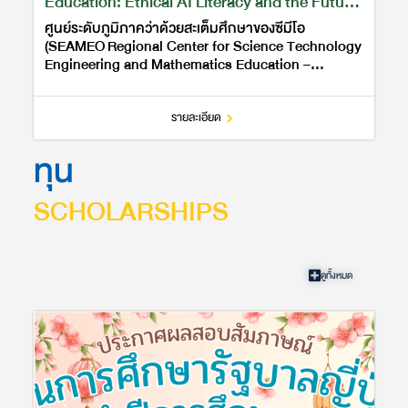
Education: Ethical AI Literacy and the Future
of Learning in Southeast Asia.”
ศูนย์ระดับภูมิภาคว่าด้วยสะเต็มศึกษาของซีมีโอ
(SEAMEO Regional Center for Science Technology
Engineering and Mathematics Education –
SEAMEO STEM-ED) หรือศูนย์ซีมีโอสะเต็มเอ็ด ร่วมกับ
MIT Media Lab ขอเชิญผู้สนใจเข้าร…
รายละเอียด
ทุน
SCHOLARSHIPS
ดูทั้งหมด