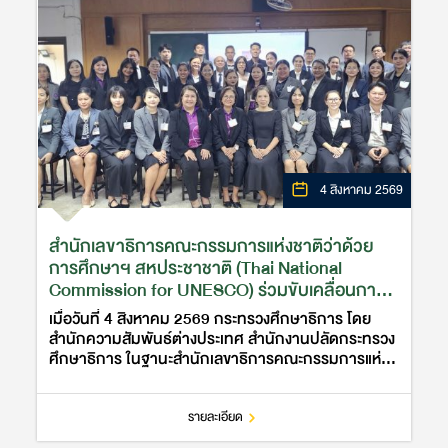
4 สิงหาคม 2569
สำนักเลขาธิการคณะกรรมการแห่งชาติว่าด้วย
การศึกษาฯ สหประชาชาติ (Thai National
Commission for UNESCO) ร่วมขับเคลื่อนการ
พัฒนาครูไทยด้านเทคโนโลยีและ AI ผ่านการฝึก
เมื่อวันที่ 4 สิงหาคม 2569 กระทรวงศึกษาธิการ โดย
อบรมแพลตฟอร์มการเรียนรู้ดิจิทัลแห่งชาติ ณ
สำนักความสัมพันธ์ต่างประเทศ สำนักงานปลัดกระทรวง
จังหวัดบุรีรัมย์
ศึกษาธิการ ในฐานะสำนักเลขาธิการคณะกรรมการแห่ง
ชาติว่าด้วยการศึกษา วิทยาศาสตร์ และวัฒนธรรมแห่ง
สหประชาชาติ (Thai National Commis…
รายละเอียด