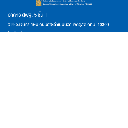
อาคาร สพฐ. 5 ชั้น 1
319 วังจันทรเกษม ถนนราชดำเนินนอก เขตดุสิต กทม. 10300
โทรศัพท์ 02-628-5646, 02-281-0565
อีเมล: saraban_bic@moe.go.th
เวลาทำการ จันทร์-ศุกร์ เวลา 8.30 น. – 16.30 น.
ติดตามเรา:
สำนักความสัมพันธ์ต่างประเทศ สป.
ประวัติความเป็นมา
ข่าวสารกิจกรรม
E-OFFICE
ติดต่อเรา
แผนผังเว็บไซต์