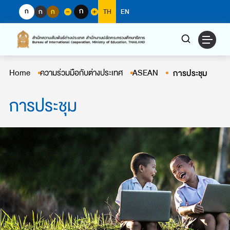
Skip
ก
ก
ก
ก
TH
EN
to
content
Home
ความร่วมมือกับต่างประเทศ
ASEAN
การประชุม
การประชุม