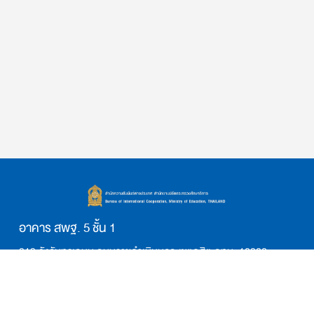
อาคาร สพฐ. 5 ชั้น 1
319 วังจันทรเกษม ถนนราชดำเนินนอก เขตดุสิต กทม. 10300
โทรศัพท์ 02-628-5646, 02-281-0565
อีเมล: saraban_bic@moe.go.th