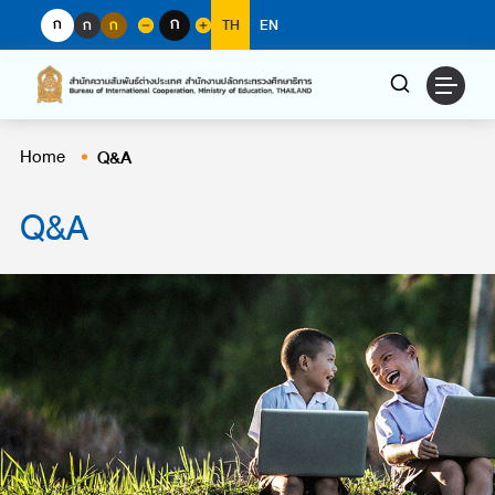
Skip
ก
ก
ก
ก
TH
EN
to
content
Home
Q&A
Q&A