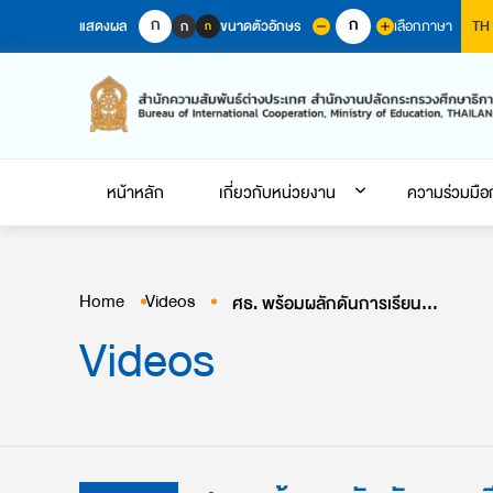
Skip
ก
ก
แสดงผล
ขนาดตัวอักษร
เลือกภาษา
ก
TH
ก
to
content
หน้าหลัก
เกี่ยวกับหน่วยงาน
ความร่วมมือ
Home
Videos
ศธ. พร้อมผลักดันการเรียนการสอนด้าน STEM ในภูมิภาคเอเชียตะวันออกเฉียงใต้
Videos