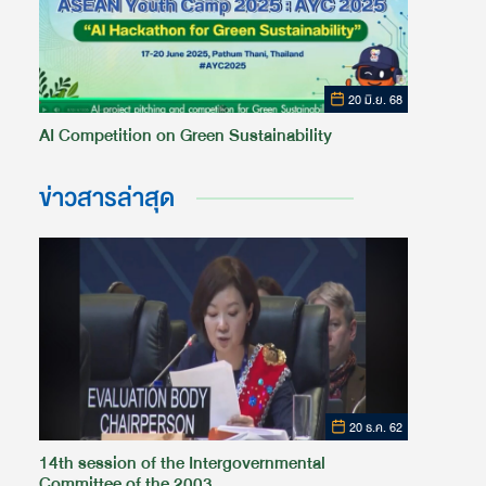
20 มิ.ย. 68
AI Competition on Green Sustainability
ข่าวสารล่าสุด
20 ธ.ค. 62
14th session of the Intergovernmental
Committee of the 2003