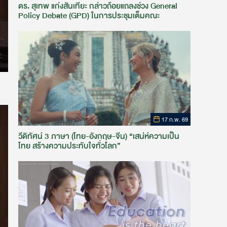
ดร. สุเทพ แก่งสันเทียะ กล่าวถ้อยแถลงช่วง General
Policy Debate (GPD) ในการประชุมเต็มคณะ
17 ก.พ. 69
วีดิทัศน์ 3 ภาษา (ไทย-อังกฤษ-จีน) “เสน่ห์ความเป็น
ไทย สร้างความประทับใจทั่วโลก”