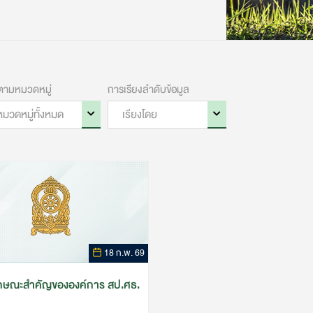
18 ก.พ. 69
กษณะสำคัญขององค์การ สป.ศธ.