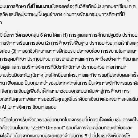
บบการศึกษา ทั้งนี้ แผนงานยังสอดคล้องกับวิสัยทัศน์ประชาคมอาเซียน ค.ศ.
 มีพลวัต และยึดประชาชนเป็นศูนย์กลาง ผ่านการพัฒนาระบบการศึกษาที่มี
ก
ีเนื้อหา ซึ่งครอบคลุม 6 ด้าน ได้แก่ (1) การดูแลและการศึกษาปฐมวัย ประกอบ
พการจัดการเรียนการสอน (2) การศึกษาขั้นพื้นฐาน ประกอบด้วย การเข้าถึงและ
การสอน (3) การอาชีวศึกษาและการฝึกอบรม ประกอบด้วย การขยายโอกาสและ
 การอุดมศึกษา ประกอบด้วย การขยายโอกาสและการเข้าถึงอย่างเท่าเทียม แล
ูแล และการบริหารจัดการที่มีประสิทธิภาพ ประกอบด้วย การกำหนด
วามร่วมมือระดับภูมิภาค โดยได้หยิบยกโครงการและกิจกรรมที่ประสบผลสำเร็
ยงาน เพื่อเสนอเป็นบทบาทนำของประเทศไทยในการเป็นเจ้าภาพจัดกิจกรรมระดั
อกการเรียนรู้เพื่อดึงเด็กและเยาวชนนอกระบบกลับเข้าสู่การศึกษา การ
กระดับคุณภาพและการยอมรับคุณวุฒิในระดับอาเซียน ตลอดจนการส่งเสริม
น AI ในการจัดการเรียนการสอน
ะเทศไทยในการรับเจ้าภาพและมีบทบาทในกิจกรรมที่มีความโดดเด่น เช่น การแก้ไ
้องกับนโยบาย “ZERO Dropout” รวมถึงการขับเคลื่อนทักษะสีเขียวและ
ไรก็ดี เนื่องจากแผนงานมีระยะเวลาดำเนินการ 5 ปี ที่ประชุมจึงเห็นควรให้