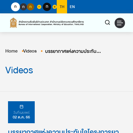
Skip
ก
ก
ก
ก
TH
EN
to
content
Home
Videos
บรรยากาศแห่งความประทับใจโครงการยุวทูตสันติภาพ 2565
Videos
วันที่เผยแพร่
02 ต.ค. 66
บรรยากาศแห่งความประทับใจโครงการยุว