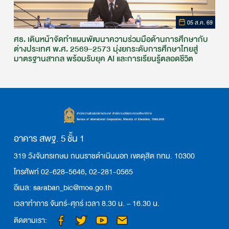
05 ส.ค. 69
ศธ. เดินหน้าจัดทำแผนพัฒนาความร่วมมือด้านการศึกษากับ
ต่างประเทศ พ.ศ. 2569–2573 มุ่งยกระดับการศึกษาไทยสู่
มาตรฐานสากล พร้อมรับยุค AI และการเรียนรู้ตลอดชีวิต
อาคาร สพฐ. 5 ชั้น 1
319 วังจันทรเกษม ถนนราชดำเนินนอก เขตดุสิต กทม. 10300
โทรศัพท์ 02-628-5646, 02-281-0565
อีเมล: saraban_bic@moe.go.th
เวลาทำการ จันทร์-ศุกร์ เวลา 8.30 น. – 16.30 น.
ติดตามเรา: