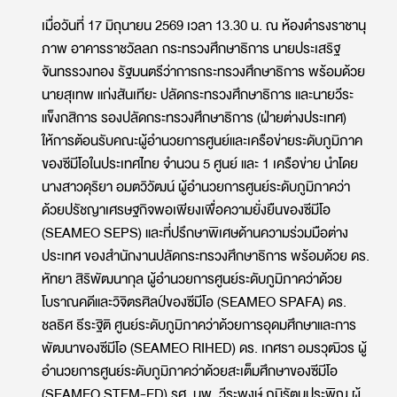
เมื่อวันที่ 17 มิถุนายน 2569 เวลา 13.30 น. ณ ห้องดำรงราชานุ
ภาพ อาคารราชวัลลภ กระทรวงศึกษาธิการ นายประเสริฐ
จันทรรวงทอง รัฐมนตรีว่าการกระทรวงศึกษาธิการ พร้อมด้วย
นายสุเทพ แก่งสันเทียะ ปลัดกระทรวงศึกษาธิการ และนายวีระ
แข็งกสิการ รองปลัดกระทรวงศึกษาธิการ (ฝ่ายต่างประเทศ)
ให้การต้อนรับคณะผู้อำนวยการศูนย์และเครือข่ายระดับภูมิภาค
ของซีมีโอในประเทศไทย จำนวน 5 ศูนย์ และ 1 เครือข่าย นำโดย
นางสาวดุริยา อมตวิวัฒน์ ผู้อำนวยการศูนย์ระดับภูมิภาคว่า
ด้วยปรัชญาเศรษฐกิจพอเพียงเพื่อความยั่งยืนของซีมีโอ
(SEAMEO SEPS) และที่ปรึกษาพิเศษด้านความร่วมมือต่าง
ประเทศ ของสำนักงานปลัดกระทรวงศึกษาธิการ พร้อมด้วย ดร.
หัทยา สิริพัฒนากุล ผู้อำนวยการศูนย์ระดับภูมิภาคว่าด้วย
โบราณคดีและวิจิตรศิลป์ของซีมีโอ (SEAMEO SPAFA) ดร.
ชลธิศ ธีระฐิติ ศูนย์ระดับภูมิภาคว่าด้วยการอุดมศึกษาและการ
พัฒนาของซีมีโอ (SEAMEO RIHED) ดร. เกศรา อมรวุฒิวร ผู้
อำนวยการศูนย์ระดับภูมิภาคว่าด้วยสะเต็มศึกษาของซีมีโอ
(SEAMEO STEM-ED) รศ. นพ. วีระพงษ์ ภูมิรัตนประพิณ ผู้