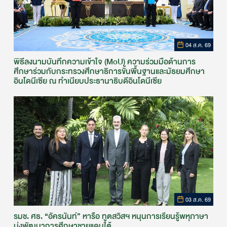
04 ส.ค. 69
พิธีลงนามบันทึกความเข้าใจ (MoU) ความร่วมมือด้านการ
ศึกษาร่วมกับกระทรวงศึกษาธิการขั้นพื้นฐานและมัธยมศึกษา
อินโดนีเซีย ณ ทำเนียบประธานาธิบดีอินโดนีเซีย
03 ส.ค. 69
รมช. ศธ. “อัครนันท์” หารือ ทูตสวิสฯ หนุนการเรียนรู้พหุภาษา
มุ่งพัฒนาการศึกษาชายแดนใต้