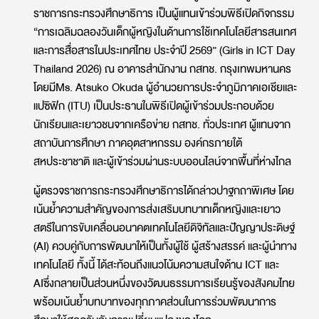
ราชการกระทรวงศึกษาธิการ เป็นผู้แทนเข้าร่วมพิธีเปิดกิจกรรม
“การเฉลิมฉลองวันเด็กผู้หญิงในด้านการใช้เทคโนโลยีสารสนเทศ
และการสื่อสารในประเทศไทย ประจำปี
2569” (Girls in ICT Day
Thailand 2026)
ณ อาคารสำนักงาน กสทช. กรุงเทพมหานคร
โดยมี
Ms.
Atsuko Okuda
ผู้อำนวยการประจำภูมิภาคเอเชียและ
แปซิฟิก
(ITU)
เป็นประธานในพิธีเปิด
ผู้เข้าร่วมประกอบด้วย
นักเรียนและเยาวชนจากเครือข่าย กสทช. ทั่วประเทศ ผู้แทนจาก
สถาบันการศึกษา ภาคอุตสาหกรรม องค์กรภายใต้
สหประชาชาติ และผู้เข้าร่วมผ่านระบบออนไลน์จากพื้นที่ห่างไกล
ผู้ตรวจราชการกระทรวงศึกษาธิการได้กล่าวปาฐกถาพิเศษ โดย
เน้นย้ำความสำคัญของการส่งเสริมบทบาทเด็กหญิงและเยาว
สตรีในการขับเคลื่อนอนาคตเทคโนโลยีดิจิทัลและปัญญาประดิษฐ์
(
AI)
ควบคู่กับการพัฒนา
ให้
เป็นทั้งผู้ใช้ ผู้สร้างสรรค์ และผู้นำทาง
เทคโนโลยี
ทั้งนี้
ได้
สะท้อนถึงแนวโน้มความสนใจด้าน
ICT
และ
AI
ซึ่งกลายเป็นส่วนหนึ่งของวัฒนธรรมการเรียนรู้ของสังคมไทย
พร้อมเน้นย้ำบทบาทของทุกภาคส่วนในการร่วมพัฒนาการ