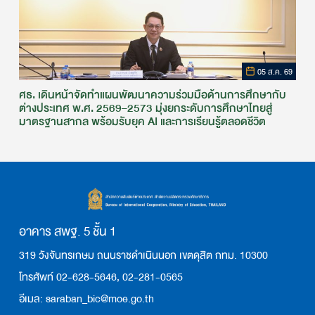
05 ส.ค. 69
ศธ. เดินหน้าจัดทำแผนพัฒนาความร่วมมือด้านการศึกษากับ
ต่างประเทศ พ.ศ. 2569–2573 มุ่งยกระดับการศึกษาไทยสู่
มาตรฐานสากล พร้อมรับยุค AI และการเรียนรู้ตลอดชีวิต
อาคาร สพฐ. 5 ชั้น 1
319 วังจันทรเกษม ถนนราชดำเนินนอก เขตดุสิต กทม. 10300
โทรศัพท์ 02-628-5646, 02-281-0565
อีเมล: saraban_bic@moe.go.th