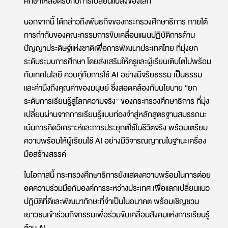
ศึกษาให้สอดรับกับการเปลี่ยนแปลงของโลก
นอกจากนี้ ได้กล่าวถึงพันธกิจของกระทรวงศึกษาธิการ
ภายใต้
การกำกับของคณะกรรมการขับเคลื่อนแผนปฏิบัติการด้าน
ปัญญาประดิษฐ์แห่งชาติเพื่อการพัฒนาประเทศไทย
ที่มุ่งยก
ระดับระบบการศึกษา โดยส่งเสริมให้ครูและผู้เรียนเติบโตไปพร้อม
กับเทคโนโลยี ควบคู่กับการใช้
AI
อย่างมีจริยธรรม เป็นธรรม
และคำนึงถึงคุณค่าของมนุษย์
ซึ่ง
สอดคล้องกับนโยบาย “ยก
ระดับการเรียนรู้สู่โลกความจริง” ของกระทรวงศึกษาธิการ ที่มุ่ง
เปลี่ยนผ่านจากการเรียนรู้แบบท่องจำสู่หลักสูตรฐานสมรรถนะ
เน้นการคิดวิเคราะห์และการประยุกต์ใช้ในชีวิตจริง พร้อมเตรียม
ความพร้อมให้ผู้เรียนใช้
AI
อย่างมีวิจารณญาณในฐานะเครื่อง
มือสร้างสรรค์
ในโอกาสนี้ กระทรวงศึกษาธิการยังแสดงความพร้อมในการต่อย
อดความร่วมมือกับองค์การระหว่างประเทศ เพื่อแลกเปลี่ยนแนว
ปฏิบัติที่ดีและพัฒนาทักษะที่จำเป็นในอนาคต พร้อมเชิญชวน
เยาวชนเข้าร่วมกิจกรรมเพื่อร่วมขับเคลื่อนสังคมแห่งการเรียนรู้
ด้าน
AI