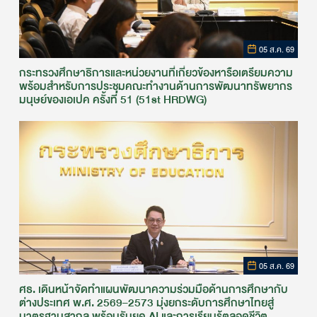
05 ส.ค. 69
กระทรวงศึกษาธิการและหน่วยงานที่เกี่ยวข้องหารือเตรียมความ
พร้อมสำหรับการประชุมคณะทำงานด้านการพัฒนาทรัพยากร
มนุษย์ของเอเปค ครั้งที่ 51 (51st HRDWG)
05 ส.ค. 69
ศธ. เดินหน้าจัดทำแผนพัฒนาความร่วมมือด้านการศึกษากับ
ต่างประเทศ พ.ศ. 2569–2573 มุ่งยกระดับการศึกษาไทยสู่
มาตรฐานสากล พร้อมรับยุค AI และการเรียนรู้ตลอดชีวิต