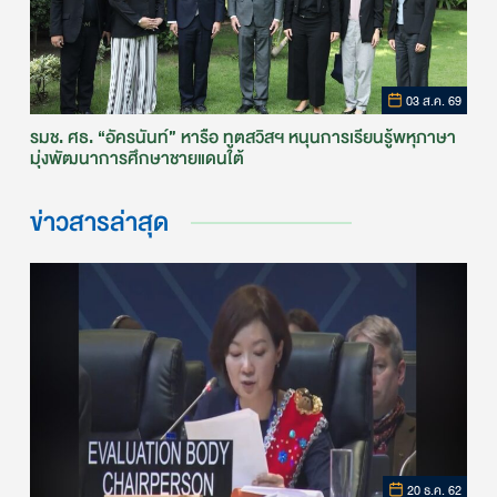
03 ส.ค. 69
รมช. ศธ. “อัครนันท์” หารือ ทูตสวิสฯ หนุนการเรียนรู้พหุภาษา
มุ่งพัฒนาการศึกษาชายแดนใต้
ข่าวสารล่าสุด
20 ธ.ค. 62