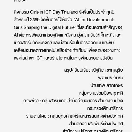
กิจกรรม
Girls in ICT Day Thailand
จัดขึ้นเป็นประจำทุกปี
สำหรับปี
2569
จัดขึ้นภายใต้หัวข้อ “
AI for Development:
Girls Shaping the Digital Future”
ซึ่งสะท้อนความสำคัญของ
AI
ต่อการพัฒนาเศรษฐกิจและสังคม มุ่งส่งเสริมให้เด็กหญิงและ
เยาวสตรีมีทักษะดิจิทัล และมีส่วนร่วมในการออกแบบและขับ
เคลื่อนอนาคตทางเทคโนโลยีอย่างเท่าเทียม เพื่อลดช่องว่างทาง
เพศในสาขา
ICT
และสร้างโอกาสในการพัฒนาอย่างยั่งยืน
สรุป
/
เรียบเรียง
ณัฐ
ทิ
มา ชาญสุรีย์
พุฒิเมธ กัน
ธะ
ปานเทพ ลาภเกษร
กลุ่มความร่วมมือ
พหุภาคี
ภาพข่าว : กลุ่มสารนิเทศ สำนักอำนวยการ สำนักงานปลัด
กระทรวงศึกษาธิการ
รายงานโดย : กลุ่มยุทธศาสตร์และสารสนเทศต่างประเทศ
สำนักความสัมพันธ์ต่างประเทศ
สำนักงานปลัดกระทรวงศึกษาธิการ