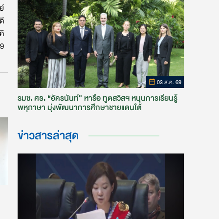
ย์
ดี
คี
69
03 ส.ค. 69
รมช. ศธ. “อัครนันท์” หารือ ทูตสวิสฯ หนุนการเรียนรู้
พหุภาษา มุ่งพัฒนาการศึกษาชายแดนใต้
ข่าวสารล่าสุด