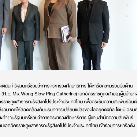
ตตินันท์ รัฐมนตรีช่วยว่าการกระทรวงศึกษาธิการ ได้หารือความร่วมมือด้าน
ริน (H.E. Ms. Wong Siow Ping Catherine) เอกอัครราชทูตวิสามัญผู้มีอำนา
รราชทูตสาธารณรัฐสิงคโปร์ประจำประเทศไทย เพื่อกระชับความสัมพันธ์อันดี
อนาคตให้สอดคล้องกับบริบทการเปลี่ยนแปลงของโลกยุคดิจิทัล โดยมี อธิบด
 คณะทำงานรัฐมนตรีช่วยว่าการกระทรวงศึกษาธิการ ผู้แทนสำนักความสัมพันธ์
านเอกอัครราชทูตสาธารณรัฐสิงคโปร์ประจำประเทศไทย เข้าร่วมการหารือดัง