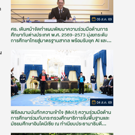
า
05 ส.ค. 69
ศธ. เดินหน้าจัดทำแผนพัฒนาความร่วมมือด้านการ
ศึกษากับต่างประเทศ พ.ศ. 2569–2573 มุ่งยกระดับ
การศึกษาไทยสู่มาตรฐานสากล พร้อมรับยุค AI และ
การเรียนรู้ตลอดชีวิต
ง
04 ส.ค. 69
พิธีลงนามบันทึกความเข้าใจ (MoU) ความร่วมมือด้าน
การศึกษาร่วมกับกระทรวงศึกษาธิการขั้นพื้นฐานและ
มัธยมศึกษาอินโดนีเซีย ณ ทำเนียบประธานาธิบดี
อินโดนีเซีย