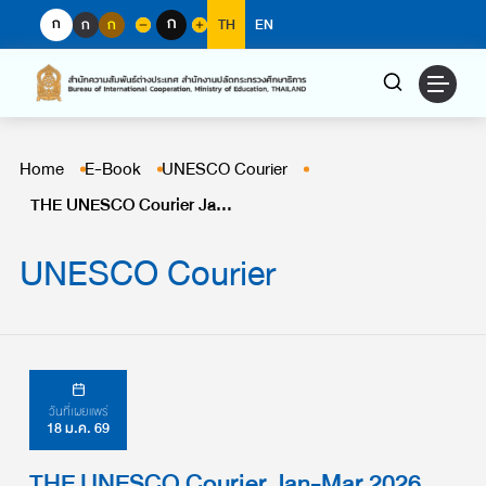
Skip
ก
ก
ก
ก
TH
EN
to
content
Home
E-Book
UNESCO Courier
THE UNESCO Courier Jan-Mar 2026
UNESCO Courier
วันที่เผยแพร่
18 ม.ค. 69
THE UNESCO Courier Jan-Mar 2026