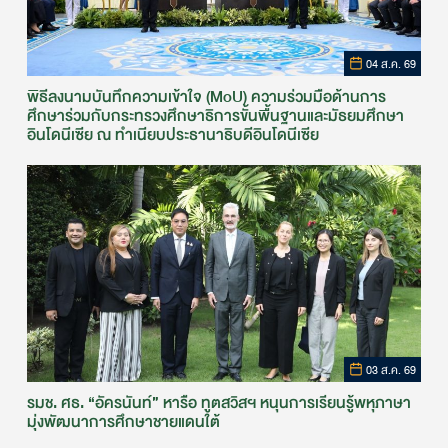
04 ส.ค. 69
พิธีลงนามบันทึกความเข้าใจ (MoU) ความร่วมมือด้านการ
ศึกษาร่วมกับกระทรวงศึกษาธิการขั้นพื้นฐานและมัธยมศึกษา
อินโดนีเซีย ณ ทำเนียบประธานาธิบดีอินโดนีเซีย
03 ส.ค. 69
รมช. ศธ. “อัครนันท์” หารือ ทูตสวิสฯ หนุนการเรียนรู้พหุภาษา
มุ่งพัฒนาการศึกษาชายแดนใต้